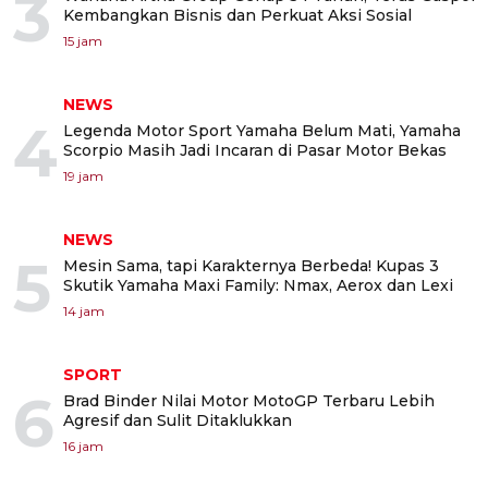
3
Kembangkan Bisnis dan Perkuat Aksi Sosial
15 jam
NEWS
4
Legenda Motor Sport Yamaha Belum Mati, Yamaha
Scorpio Masih Jadi Incaran di Pasar Motor Bekas
19 jam
NEWS
5
Mesin Sama, tapi Karakternya Berbeda! Kupas 3
Skutik Yamaha Maxi Family: Nmax, Aerox dan Lexi
14 jam
SPORT
6
Brad Binder Nilai Motor MotoGP Terbaru Lebih
Agresif dan Sulit Ditaklukkan
16 jam