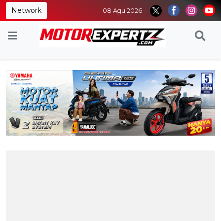
Network
08 Agu 2026