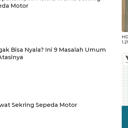
eda Motor
HD
1.2
ak Bisa Nyala? Ini 9 Masalah Umum
Atasinya
wat Sekring Sepeda Motor