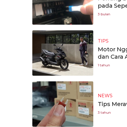
pada Sep
3 bulan
TIPS
Motor Ngg
dan Cara 
1 tahun
NEWS
Tips Mera
3 tahun