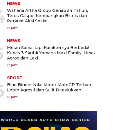
NEWS
4
Wahana Artha Group Genap 54 Tahun,
Terus Gaspol Kembangkan Bisnis dan
Perkuat Aksi Sosial
19 jam
NEWS
5
Mesin Sama, tapi Karakternya Berbeda!
Kupas 3 Skutik Yamaha Maxi Family: Nmax,
Aerox dan Lexi
17 jam
SPORT
6
Brad Binder Nilai Motor MotoGP Terbaru
Lebih Agresif dan Sulit Ditaklukkan
19 jam