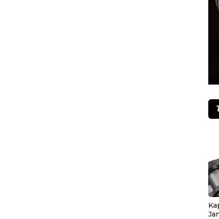
Ka
Ja