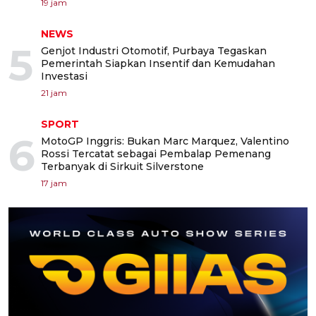
19 jam
NEWS
5
Genjot Industri Otomotif, Purbaya Tegaskan
Pemerintah Siapkan Insentif dan Kemudahan
Investasi
21 jam
SPORT
6
MotoGP Inggris: Bukan Marc Marquez, Valentino
Rossi Tercatat sebagai Pembalap Pemenang
Terbanyak di Sirkuit Silverstone
17 jam