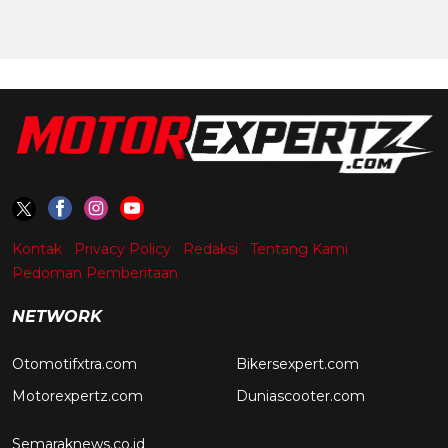
Kontak
Privacy Policy
Redaksi
Tentang Kami
Pedoman Pemberitaan
NETWORK
Otomotifxtra.com
Bikersexpert.com
Motorexpertz.com
Duniascooter.com
Semaraknews.co.id