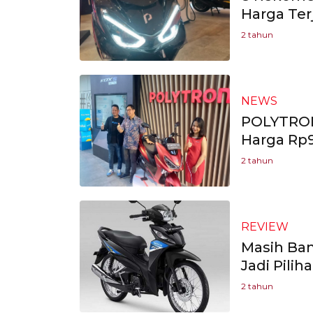
Harga Ter
2 tahun
NEWS
POLYTRON
Harga Rp9
2 tahun
REVIEW
Masih Ban
Jadi Pilih
2 tahun