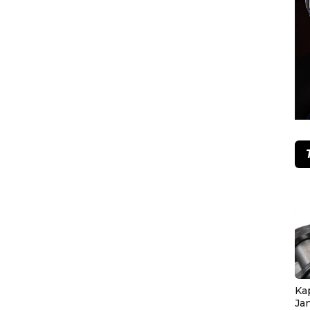
Ka
Ja