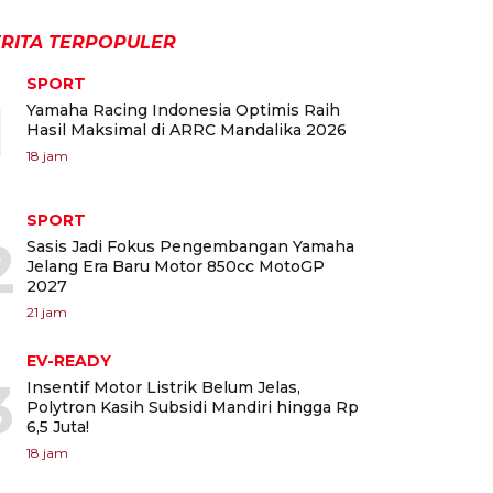
RITA TERPOPULER
SPORT
1
Yamaha Racing Indonesia Optimis Raih
Hasil Maksimal di ARRC Mandalika 2026
18 jam
SPORT
2
Sasis Jadi Fokus Pengembangan Yamaha
Jelang Era Baru Motor 850cc MotoGP
2027
21 jam
EV-READY
3
Insentif Motor Listrik Belum Jelas,
Polytron Kasih Subsidi Mandiri hingga Rp
6,5 Juta!
18 jam