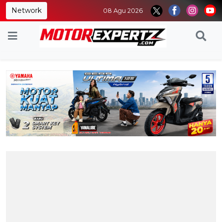
Network
08 Agu 2026