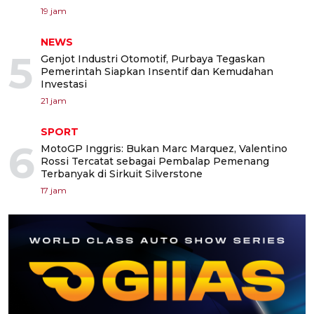
19 jam
NEWS
5
Genjot Industri Otomotif, Purbaya Tegaskan
Pemerintah Siapkan Insentif dan Kemudahan
Investasi
21 jam
SPORT
6
MotoGP Inggris: Bukan Marc Marquez, Valentino
Rossi Tercatat sebagai Pembalap Pemenang
Terbanyak di Sirkuit Silverstone
17 jam