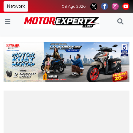
Network
08 Agu 2026