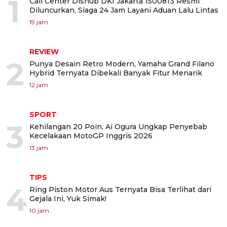
1
Call Center Dishub DKI Jakarta 1500813 Resmi
Diluncurkan, Siaga 24 Jam Layani Aduan Lalu Lintas
19 jam
REVIEW
2
Punya Desain Retro Modern, Yamaha Grand Filano
Hybrid Ternyata Dibekali Banyak Fitur Menarik
12 jam
SPORT
3
Kehilangan 20 Poin, Ai Ogura Ungkap Penyebab
Kecelakaan MotoGP Inggris 2026
13 jam
TIPS
4
Ring Piston Motor Aus Ternyata Bisa Terlihat dari
Gejala Ini, Yuk Simak!
10 jam