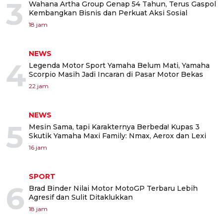
3
Wahana Artha Group Genap 54 Tahun, Terus Gaspol
Kembangkan Bisnis dan Perkuat Aksi Sosial
18 jam
NEWS
4
Legenda Motor Sport Yamaha Belum Mati, Yamaha
Scorpio Masih Jadi Incaran di Pasar Motor Bekas
22 jam
NEWS
5
Mesin Sama, tapi Karakternya Berbeda! Kupas 3
Skutik Yamaha Maxi Family: Nmax, Aerox dan Lexi
16 jam
SPORT
6
Brad Binder Nilai Motor MotoGP Terbaru Lebih
Agresif dan Sulit Ditaklukkan
18 jam