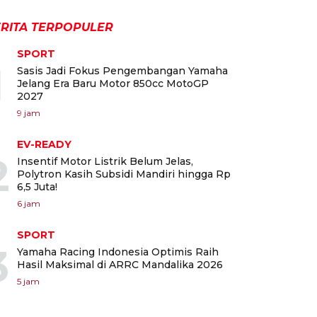
RITA TERPOPULER
SPORT
1
Sasis Jadi Fokus Pengembangan Yamaha
Jelang Era Baru Motor 850cc MotoGP
2027
9 jam
EV-READY
2
Insentif Motor Listrik Belum Jelas,
Polytron Kasih Subsidi Mandiri hingga Rp
6,5 Juta!
6 jam
SPORT
3
Yamaha Racing Indonesia Optimis Raih
Hasil Maksimal di ARRC Mandalika 2026
5 jam