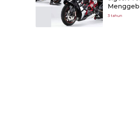
Menggebr
3 tahun