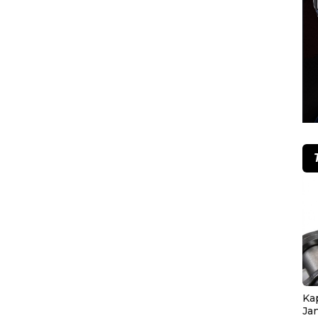
Ka
Ja