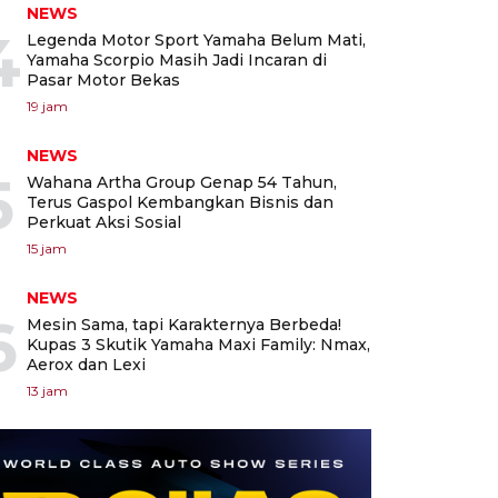
NEWS
4
Legenda Motor Sport Yamaha Belum Mati,
Yamaha Scorpio Masih Jadi Incaran di
Pasar Motor Bekas
19 jam
NEWS
5
Wahana Artha Group Genap 54 Tahun,
Terus Gaspol Kembangkan Bisnis dan
Perkuat Aksi Sosial
15 jam
NEWS
6
Mesin Sama, tapi Karakternya Berbeda!
Kupas 3 Skutik Yamaha Maxi Family: Nmax,
Aerox dan Lexi
13 jam