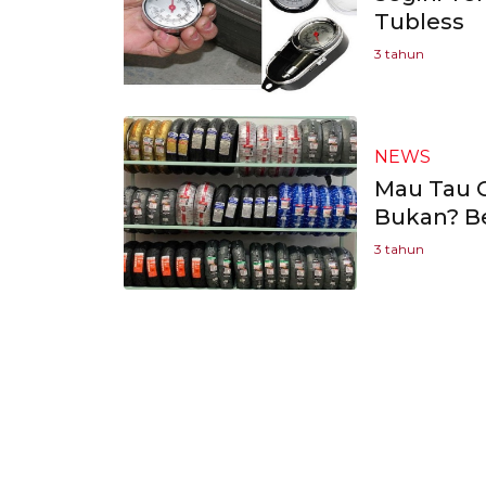
Tubless
3 tahun
NEWS
Mau Tau C
Bukan? Be
3 tahun