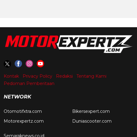
Kontak
Privacy Policy
Redaksi
Tentang Kami
Pedoman Pemberitaan
NETWORK
Otomotifxtra.com
Bikersexpert.com
Motorexpertz.com
Duniascooter.com
Semaraknews.co.id