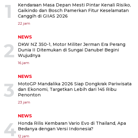
1
Kendaraan Masa Depan Mesti Pintar Kenali Risiko,
Gaikindo dan Bosch Pamerkan Fitur Keselamatan
Canggih di GIIAS 2026
22 jam
NEWS
2
DKW NZ 350-1, Motor Militer Jerman Era Perang
Dunia II Ditemukan di Sungai Danube! Begini
Wujudnya
16 jam
NEWS
3
MotoGP Mandalika 2026 Siap Dongkrak Pariwisata
dan Ekonomi, Targetkan Lebih dari 145 Ribu
Penonton
23 jam
NEWS
4
Honda Rilis Kembaran Vario Evo di Thailand, Apa
Bedanya dengan Versi Indonesia?
12 jam