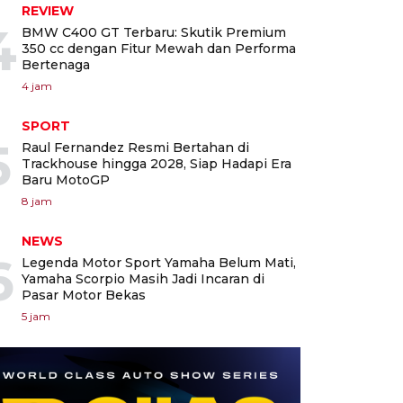
REVIEW
4
BMW C400 GT Terbaru: Skutik Premium
350 cc dengan Fitur Mewah dan Performa
Bertenaga
4 jam
SPORT
5
Raul Fernandez Resmi Bertahan di
Trackhouse hingga 2028, Siap Hadapi Era
Baru MotoGP
8 jam
NEWS
6
Legenda Motor Sport Yamaha Belum Mati,
Yamaha Scorpio Masih Jadi Incaran di
Pasar Motor Bekas
5 jam