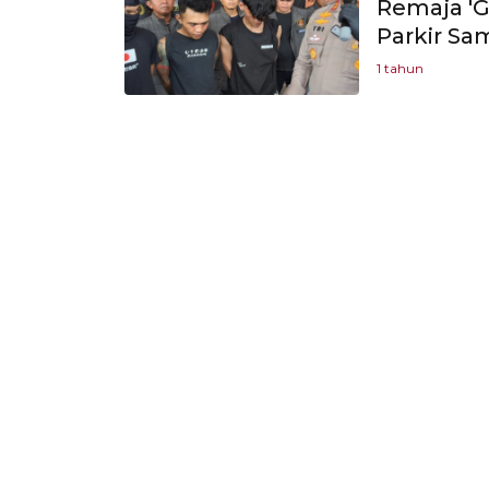
Remaja 'G
Parkir Sam
1 tahun