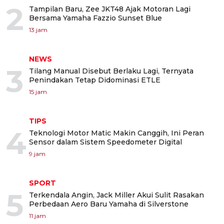
2
Tampilan Baru, Zee JKT48 Ajak Motoran Lagi
Bersama Yamaha Fazzio Sunset Blue
13 jam
NEWS
3
Tilang Manual Disebut Berlaku Lagi, Ternyata
Penindakan Tetap Didominasi ETLE
15 jam
TIPS
4
Teknologi Motor Matic Makin Canggih, Ini Peran
Sensor dalam Sistem Speedometer Digital
9 jam
SPORT
5
Terkendala Angin, Jack Miller Akui Sulit Rasakan
Perbedaan Aero Baru Yamaha di Silverstone
11 jam