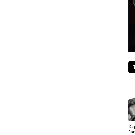
Ka
Ja