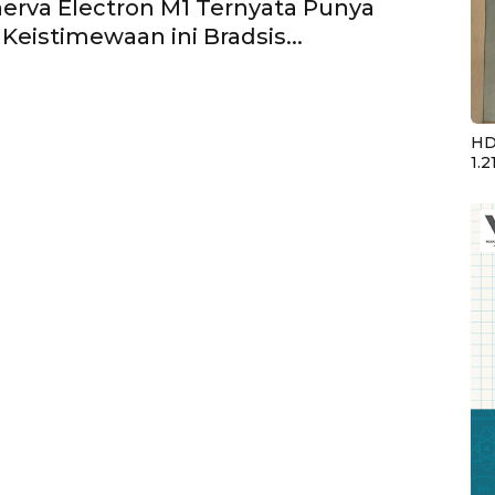
inerva Electron M1 Ternyata Punya
Keistimewaan ini Bradsis...
HD
1.2