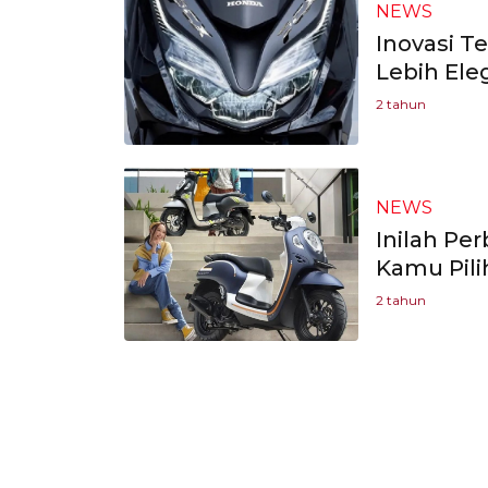
NEWS
Inovasi T
Lebih Ele
2 tahun
NEWS
Inilah Pe
Kamu Pili
2 tahun