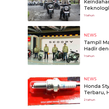
Keindaha
Teknolog
1 tahun
NEWS
Tampil M
Hadir den
1 tahun
NEWS
Honda Sty
Terbaru, 
2 tahun