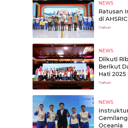
NEWS
Ratusan I
di AHSRIC
1 tahun
NEWS
Diikuti Ri
Berikut D
Hati 2025
1 tahun
NEWS
Instruktu
Gemilang 
Oceania