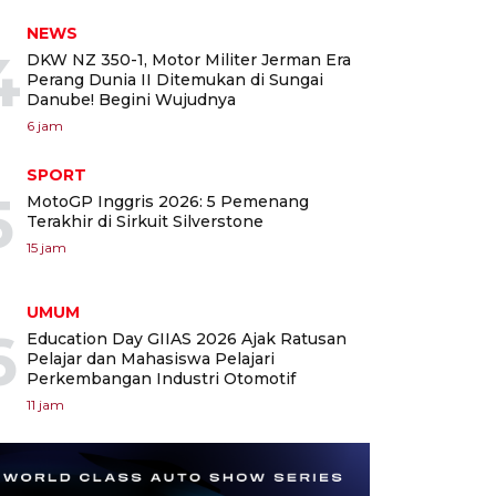
NEWS
4
DKW NZ 350-1, Motor Militer Jerman Era
Perang Dunia II Ditemukan di Sungai
Danube! Begini Wujudnya
6 jam
SPORT
5
MotoGP Inggris 2026: 5 Pemenang
Terakhir di Sirkuit Silverstone
15 jam
UMUM
6
Education Day GIIAS 2026 Ajak Ratusan
Pelajar dan Mahasiswa Pelajari
Perkembangan Industri Otomotif
11 jam