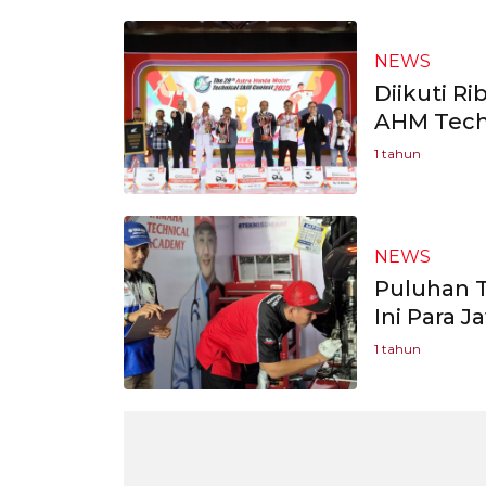
NEWS
Diikuti R
AHM Techn
1 tahun
NEWS
Puluhan T
Ini Para J
1 tahun