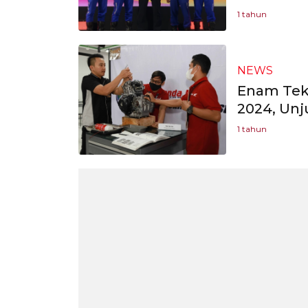
1 tahun
NEWS
Enam Tekn
2024, Unj
1 tahun