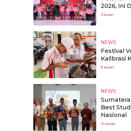
2026, Ini 
5 bulan
NEWS
Festival V
Kalibrasi
8 bulan
NEWS
Sumatera
Best Stud
Nasional
10 bulan