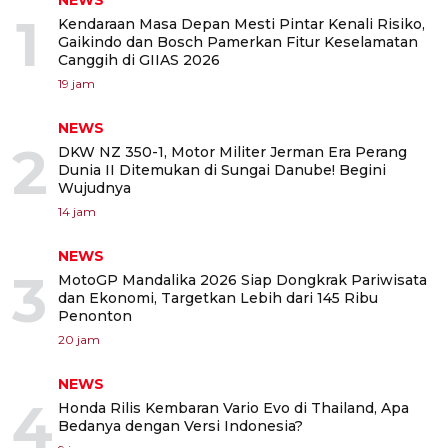
NEWS
1
Kendaraan Masa Depan Mesti Pintar Kenali Risiko,
Gaikindo dan Bosch Pamerkan Fitur Keselamatan
Canggih di GIIAS 2026
19 jam
NEWS
2
DKW NZ 350-1, Motor Militer Jerman Era Perang
Dunia II Ditemukan di Sungai Danube! Begini
Wujudnya
14 jam
NEWS
3
MotoGP Mandalika 2026 Siap Dongkrak Pariwisata
dan Ekonomi, Targetkan Lebih dari 145 Ribu
Penonton
20 jam
NEWS
4
Honda Rilis Kembaran Vario Evo di Thailand, Apa
Bedanya dengan Versi Indonesia?