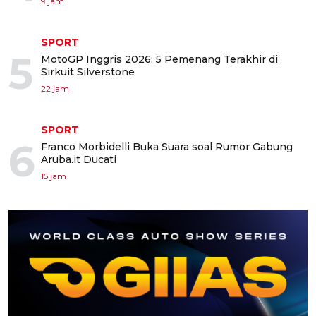
9 jam
SPORT
5
MotoGP Inggris 2026: 5 Pemenang Terakhir di
Sirkuit Silverstone
22 jam
SPORT
6
Franco Morbidelli Buka Suara soal Rumor Gabung
Aruba.it Ducati
15 jam