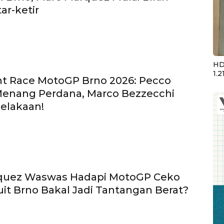
tar-ketir
HD
1.2
int Race MotoGP Brno 2026: Pecco
Menang Perdana, Marco Bezzecchi
elakaan!
quez Waswas Hadapi MotoGP Ceko
kuit Brno Bakal Jadi Tantangan Berat?