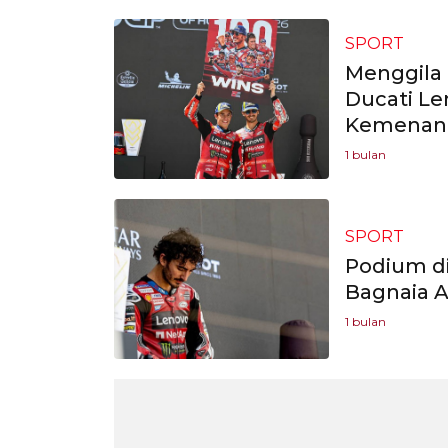
SPORT
Menggila 
Ducati L
Kemenan
1 bulan
SPORT
Podium di
Bagnaia A
1 bulan