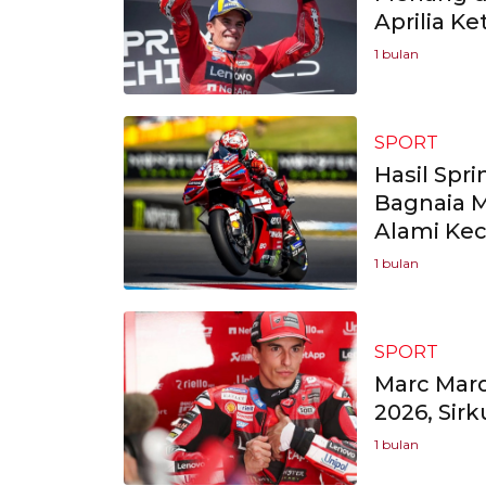
Aprilia Ke
1 bulan
SPORT
Hasil Spr
Bagnaia 
Alami Kec
1 bulan
SPORT
Marc Mar
2026, Sir
1 bulan