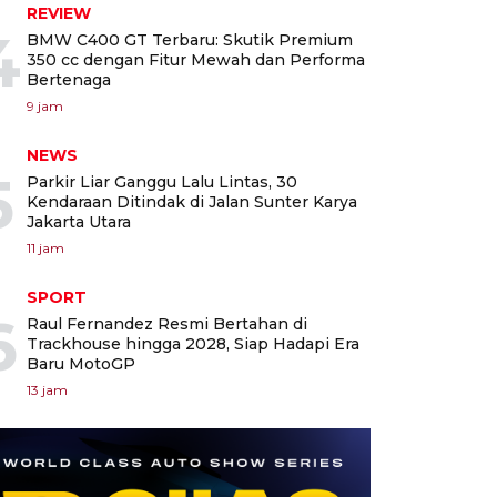
REVIEW
4
BMW C400 GT Terbaru: Skutik Premium
350 cc dengan Fitur Mewah dan Performa
Bertenaga
9 jam
NEWS
5
Parkir Liar Ganggu Lalu Lintas, 30
Kendaraan Ditindak di Jalan Sunter Karya
Jakarta Utara
11 jam
SPORT
6
Raul Fernandez Resmi Bertahan di
Trackhouse hingga 2028, Siap Hadapi Era
Baru MotoGP
13 jam