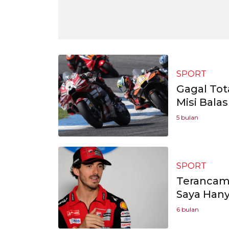
SPORT
Gagal Tot
Misi Bala
5 bulan
SPORT
Terancam 
Saya Hany
6 bulan