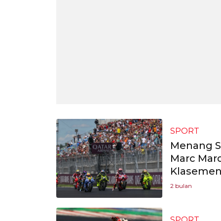
SPORT
Menang Sp
Marc Marq
Klasemen
2 bulan
SPORT