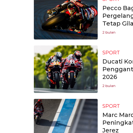
Pecco Bagn
Pergelan
Tetap Gila
2 bulan
SPORT
Ducati K
Penggant
2026
2 bulan
SPORT
Marc Mar
Peningkat
Jerez