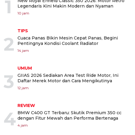
1
New Royal Enfield Classic 350 2026: Motor Retro
Legendaris Kini Makin Modern dan Nyaman
10 jam
TIPS
2
Cuaca Panas Bikin Mesin Cepat Panas, Begini
Pentingnya Kondisi Coolant Radiator
14 jam
UMUM
3
GIIAS 2026 Sediakan Area Test Ride Motor, Ini
Daftar Merek Motor dan Cara Mengikutinya
12 jam
REVIEW
4
BMW C400 GT Terbaru: Skutik Premium 350 cc
dengan Fitur Mewah dan Performa Bertenaga
4 jam