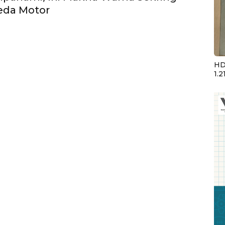
eda Motor
HD
1.2