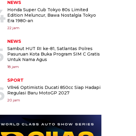
NEWS
4
Honda Super Cub Tokyo 80s Limited
Edition Meluncur, Bawa Nostalgia Tokyo
Era 1980-an
22 jam
NEWS
5
Sambut HUT RI ke-81, Satlantas Polres
Pasuruan Kota Buka Program SIM C Gratis
Untuk Nama Agus
18 jam
SPORT
6
VR46 Optimistis Ducati 850cc Siap Hadapi
Regulasi Baru MotoGP 2027
20 jam