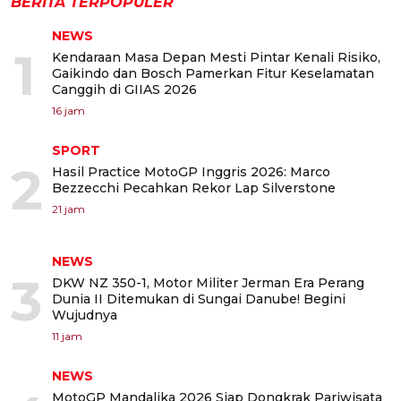
BERITA TERPOPULER
NEWS
1
Kendaraan Masa Depan Mesti Pintar Kenali Risiko,
Gaikindo dan Bosch Pamerkan Fitur Keselamatan
Canggih di GIIAS 2026
16 jam
SPORT
2
Hasil Practice MotoGP Inggris 2026: Marco
Bezzecchi Pecahkan Rekor Lap Silverstone
21 jam
NEWS
3
DKW NZ 350-1, Motor Militer Jerman Era Perang
Dunia II Ditemukan di Sungai Danube! Begini
Wujudnya
11 jam
NEWS
MotoGP Mandalika 2026 Siap Dongkrak Pariwisata