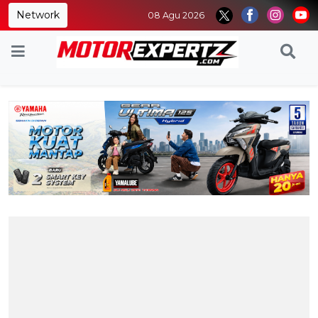
Network
08 Agu 2026