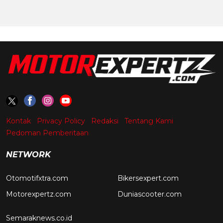
Kontak
Privacy Policy
Redaksi
Tentang Kami
Pedoman Pemberitaan
NETWORK
Otomotifxtra.com
Bikersexpert.com
Motorexpertz.com
Duniascooter.com
Semaraknews.co.id