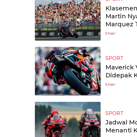
Klasemen
Martin Ny
Marquez 
5 hari
SPORT
Maverick 
Didepak K
5 hari
SPORT
Jadwal Mo
Menanti 