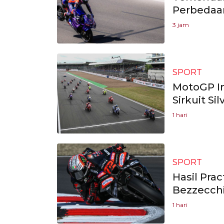
Perbedaan
3 jam
SPORT
MotoGP In
Sirkuit Si
1 hari
SPORT
Hasil Pra
Bezzecchi
1 hari