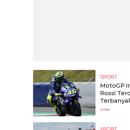
SPORT
MotoGP In
Rossi Te
Terbanyak 
4 hari
SPORT