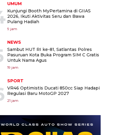
UMUM
4
Kunjungi Booth MyPertamina di GIIAS
2026, Ikuti Aktivitas Seru dan Bawa
Pulang Hadiah
9 jam
NEWS
5
Sambut HUT RI ke-81, Satlantas Polres
Pasuruan Kota Buka Program SIM C Gratis
Untuk Nama Agus
19 jam
SPORT
6
VR46 Optimistis Ducati 850cc Siap Hadapi
Regulasi Baru MotoGP 2027
21 jam