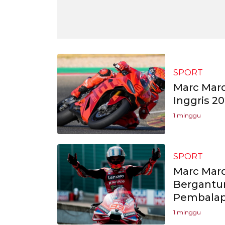
SPORT
Marc Marq
Inggris 20
1 minggu
SPORT
Marc Marq
Bergantu
Pembalap
1 minggu