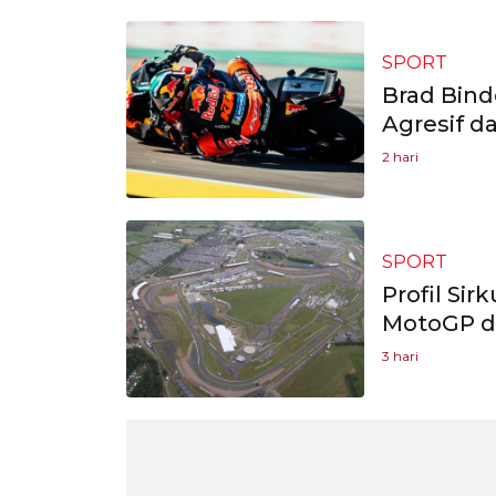
SPORT
Brad Bind
Agresif d
2 hari
SPORT
Profil Sir
MotoGP da
3 hari