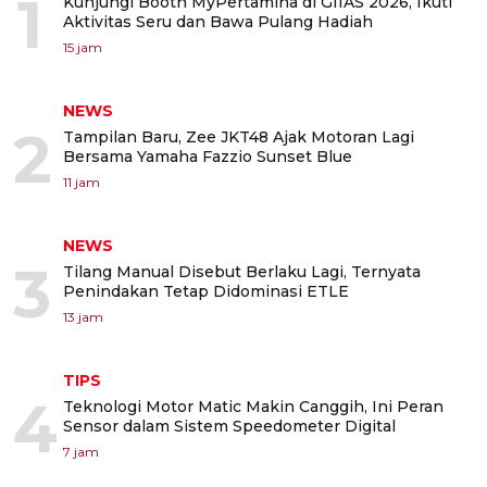
1
Kunjungi Booth MyPertamina di GIIAS 2026, Ikuti
Aktivitas Seru dan Bawa Pulang Hadiah
15 jam
NEWS
2
Tampilan Baru, Zee JKT48 Ajak Motoran Lagi
Bersama Yamaha Fazzio Sunset Blue
11 jam
NEWS
3
Tilang Manual Disebut Berlaku Lagi, Ternyata
Penindakan Tetap Didominasi ETLE
13 jam
TIPS
4
Teknologi Motor Matic Makin Canggih, Ini Peran
Sensor dalam Sistem Speedometer Digital
7 jam