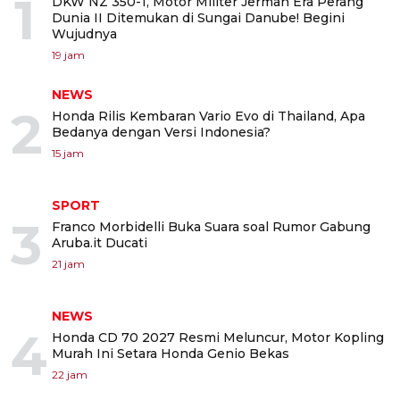
1
DKW NZ 350-1, Motor Militer Jerman Era Perang
Dunia II Ditemukan di Sungai Danube! Begini
Wujudnya
19 jam
NEWS
2
Honda Rilis Kembaran Vario Evo di Thailand, Apa
Bedanya dengan Versi Indonesia?
15 jam
SPORT
3
Franco Morbidelli Buka Suara soal Rumor Gabung
Aruba.it Ducati
21 jam
NEWS
4
Honda CD 70 2027 Resmi Meluncur, Motor Kopling
Murah Ini Setara Honda Genio Bekas
22 jam