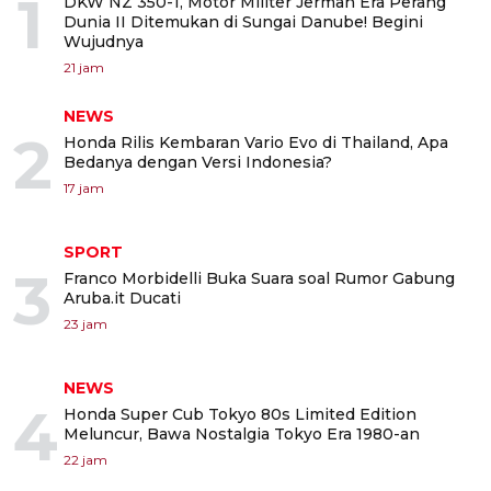
1
DKW NZ 350-1, Motor Militer Jerman Era Perang
Dunia II Ditemukan di Sungai Danube! Begini
Wujudnya
21 jam
NEWS
2
Honda Rilis Kembaran Vario Evo di Thailand, Apa
Bedanya dengan Versi Indonesia?
17 jam
SPORT
3
Franco Morbidelli Buka Suara soal Rumor Gabung
Aruba.it Ducati
23 jam
NEWS
4
Honda Super Cub Tokyo 80s Limited Edition
Meluncur, Bawa Nostalgia Tokyo Era 1980-an
22 jam