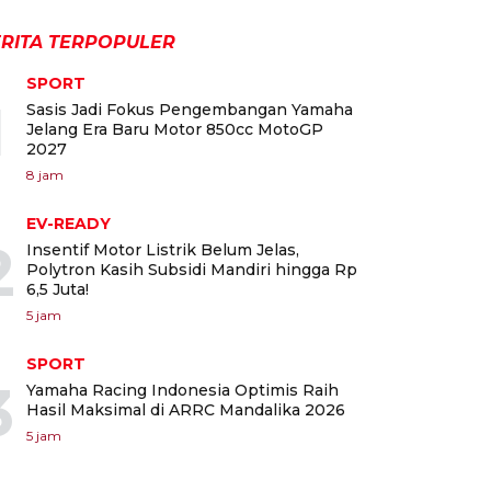
RITA TERPOPULER
SPORT
1
Sasis Jadi Fokus Pengembangan Yamaha
Jelang Era Baru Motor 850cc MotoGP
2027
8 jam
EV-READY
2
Insentif Motor Listrik Belum Jelas,
Polytron Kasih Subsidi Mandiri hingga Rp
6,5 Juta!
5 jam
SPORT
3
Yamaha Racing Indonesia Optimis Raih
Hasil Maksimal di ARRC Mandalika 2026
5 jam