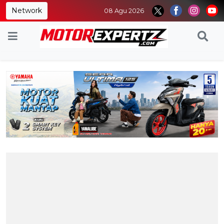
Network
08 Agu 2026