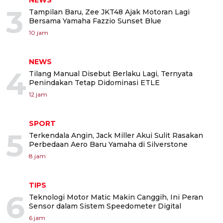
NEWS
3
Tampilan Baru, Zee JKT48 Ajak Motoran Lagi
Bersama Yamaha Fazzio Sunset Blue
10 jam
NEWS
4
Tilang Manual Disebut Berlaku Lagi, Ternyata
Penindakan Tetap Didominasi ETLE
12 jam
SPORT
5
Terkendala Angin, Jack Miller Akui Sulit Rasakan
Perbedaan Aero Baru Yamaha di Silverstone
8 jam
TIPS
6
Teknologi Motor Matic Makin Canggih, Ini Peran
Sensor dalam Sistem Speedometer Digital
6 jam