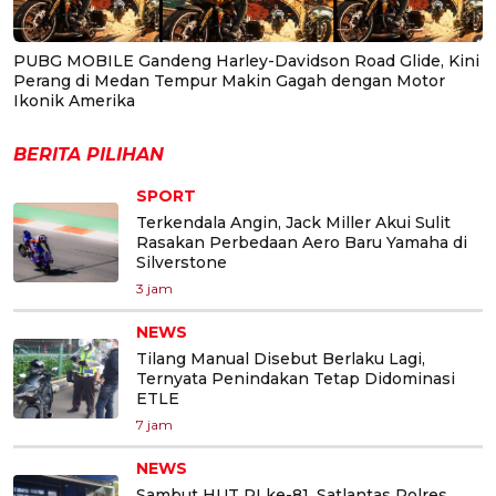
PUBG MOBILE Gandeng Harley-Davidson Road Glide, Kini
Perang di Medan Tempur Makin Gagah dengan Motor
Ikonik Amerika
BERITA PILIHAN
SPORT
Terkendala Angin, Jack Miller Akui Sulit
Rasakan Perbedaan Aero Baru Yamaha di
Silverstone
3 jam
NEWS
Tilang Manual Disebut Berlaku Lagi,
Ternyata Penindakan Tetap Didominasi
ETLE
7 jam
NEWS
Sambut HUT RI ke-81, Satlantas Polres