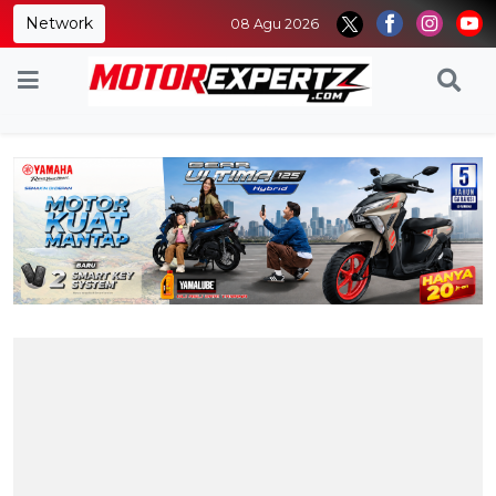
Network
08 Agu 2026