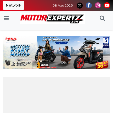
Network
08 Agu 2026