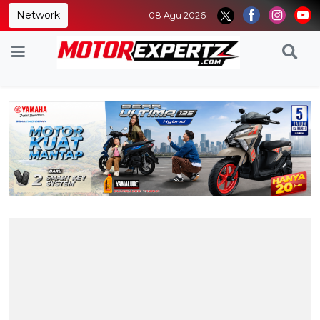
Network
08 Agu 2026