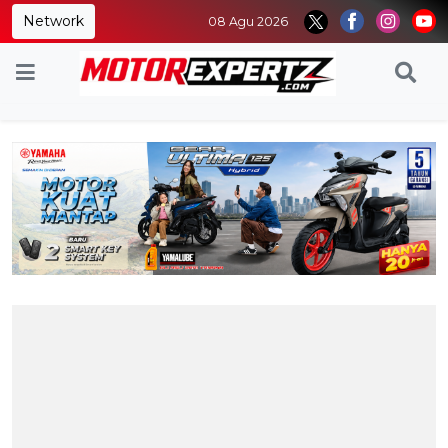
Network
08 Agu 2026