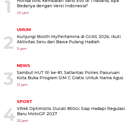
1
Honda Rilis Kembaran Vario Evo di Thailand, Apa
Bedanya dengan Versi Indonesia?
20 jam
UMUM
2
Kunjungi Booth MyPertamina di GIIAS 2026, Ikuti
Aktivitas Seru dan Bawa Pulang Hadiah
11 jam
NEWS
3
Sambut HUT RI ke-81, Satlantas Polres Pasuruan
Kota Buka Program SIM C Gratis Untuk Nama Agus
21 jam
SPORT
4
VR46 Optimistis Ducati 850cc Siap Hadapi Regulasi
Baru MotoGP 2027
23 jam