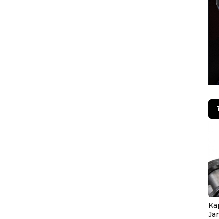
Ka
Ja