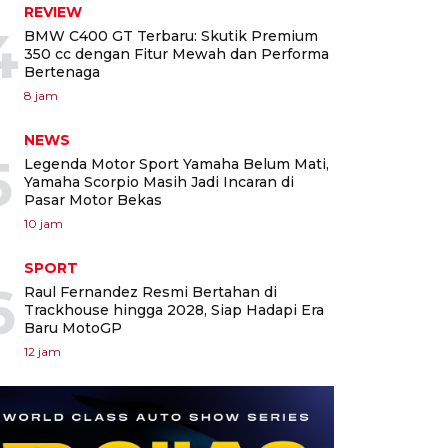
REVIEW
4
BMW C400 GT Terbaru: Skutik Premium
350 cc dengan Fitur Mewah dan Performa
Bertenaga
8 jam
NEWS
5
Legenda Motor Sport Yamaha Belum Mati,
Yamaha Scorpio Masih Jadi Incaran di
Pasar Motor Bekas
10 jam
SPORT
6
Raul Fernandez Resmi Bertahan di
Trackhouse hingga 2028, Siap Hadapi Era
Baru MotoGP
12 jam