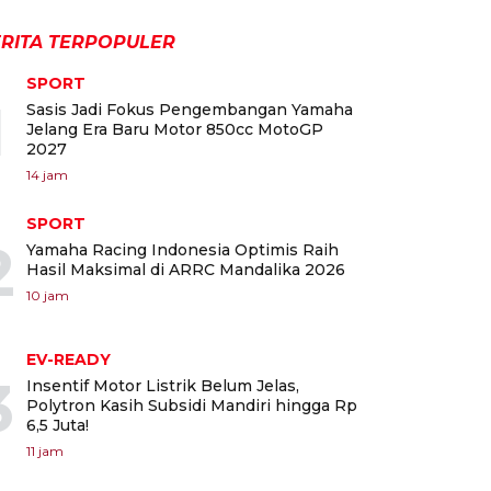
RITA TERPOPULER
SPORT
1
Sasis Jadi Fokus Pengembangan Yamaha
Jelang Era Baru Motor 850cc MotoGP
2027
14 jam
SPORT
2
Yamaha Racing Indonesia Optimis Raih
Hasil Maksimal di ARRC Mandalika 2026
10 jam
EV-READY
3
Insentif Motor Listrik Belum Jelas,
Polytron Kasih Subsidi Mandiri hingga Rp
6,5 Juta!
11 jam