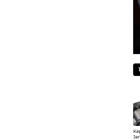
Ka
Ja