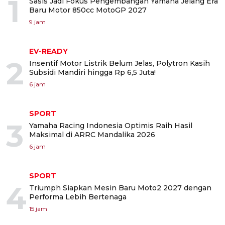
1
Sasis Jadi Fokus Pengembangan Yamaha Jelang Era
Baru Motor 850cc MotoGP 2027
9 jam
EV-READY
2
Insentif Motor Listrik Belum Jelas, Polytron Kasih
Subsidi Mandiri hingga Rp 6,5 Juta!
6 jam
SPORT
3
Yamaha Racing Indonesia Optimis Raih Hasil
Maksimal di ARRC Mandalika 2026
6 jam
SPORT
4
Triumph Siapkan Mesin Baru Moto2 2027 dengan
Performa Lebih Bertenaga
15 jam