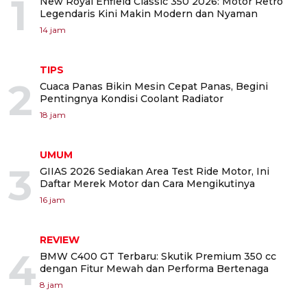
1
New Royal Enfield Classic 350 2026: Motor Retro
Legendaris Kini Makin Modern dan Nyaman
14 jam
TIPS
2
Cuaca Panas Bikin Mesin Cepat Panas, Begini
Pentingnya Kondisi Coolant Radiator
18 jam
UMUM
3
GIIAS 2026 Sediakan Area Test Ride Motor, Ini
Daftar Merek Motor dan Cara Mengikutinya
16 jam
REVIEW
4
BMW C400 GT Terbaru: Skutik Premium 350 cc
dengan Fitur Mewah dan Performa Bertenaga
8 jam