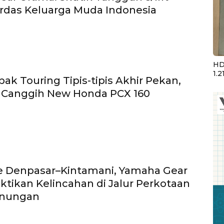
erdas Keluarga Muda Indonesia
HD
1.2
ak Touring Tipis-tipis Akhir Pekan,
ur Canggih New Honda PCX 160
e Denpasar–Kintamani, Yamaha Gear
ktikan Kelincahan di Jalur Perkotaan
unungan