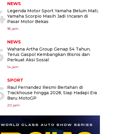
NEWS
4
Legenda Motor Sport Yamaha Belum Mati,
Yamaha Scorpio Masih Jadi Incaran di
Pasar Motor Bekas
18 jam
NEWS
5
Wahana Artha Group Genap 54 Tahun,
Terus Gaspol Kembangkan Bisnis dan
Perkuat Aksi Sosial
14 jam
SPORT
6
Raul Fernandez Resmi Bertahan di
Trackhouse hingga 2028, Siap Hadapi Era
Baru MotoGP
20 jam