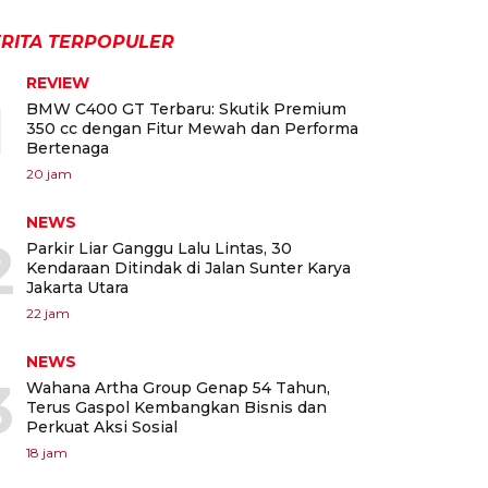
RITA TERPOPULER
REVIEW
1
BMW C400 GT Terbaru: Skutik Premium
350 cc dengan Fitur Mewah dan Performa
Bertenaga
20 jam
NEWS
2
Parkir Liar Ganggu Lalu Lintas, 30
Kendaraan Ditindak di Jalan Sunter Karya
Jakarta Utara
22 jam
NEWS
3
Wahana Artha Group Genap 54 Tahun,
Terus Gaspol Kembangkan Bisnis dan
Perkuat Aksi Sosial
18 jam