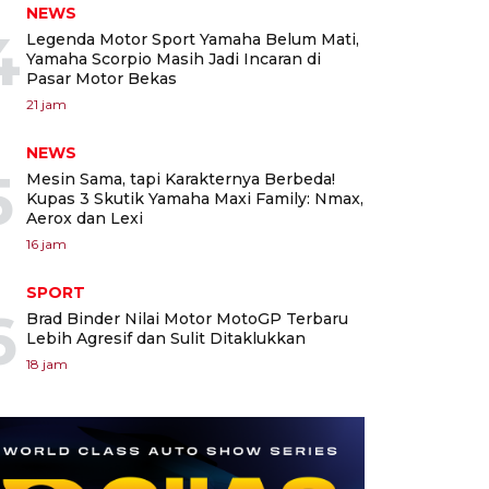
NEWS
4
Legenda Motor Sport Yamaha Belum Mati,
Yamaha Scorpio Masih Jadi Incaran di
Pasar Motor Bekas
21 jam
NEWS
5
Mesin Sama, tapi Karakternya Berbeda!
Kupas 3 Skutik Yamaha Maxi Family: Nmax,
Aerox dan Lexi
16 jam
SPORT
6
Brad Binder Nilai Motor MotoGP Terbaru
Lebih Agresif dan Sulit Ditaklukkan
18 jam