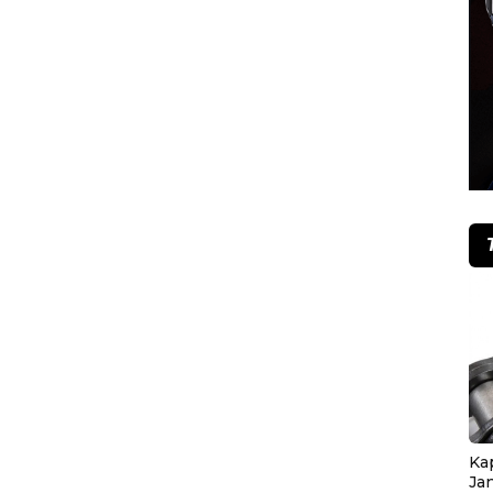
Ka
Ja