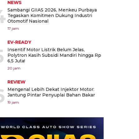
NEWS
4
Sambangi GIIAS 2026, Menkeu Purbaya
Tegaskan Komitmen Dukung Industri
Otomotif Nasional
17 jam
EV-READY
5
Insentif Motor Listrik Belum Jelas,
Polytron Kasih Subsidi Mandiri hingga Rp
6,5 Juta!
20 jam
REVIEW
6
Mengenal Lebih Dekat Injektor Motor:
Jantung Pintar Penyuplai Bahan Bakar
19 jam