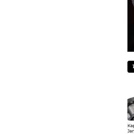
Ka
Ja