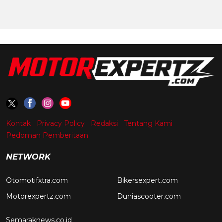
Kontak
Privacy Policy
Redaksi
Tentang Kami
Pedoman Pemberitaan
NETWORK
Otomotifxtra.com
Bikersexpert.com
Motorexpertz.com
Duniascooter.com
Semaraknews.co.id