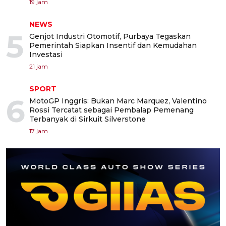
19 jam
NEWS
5
Genjot Industri Otomotif, Purbaya Tegaskan
Pemerintah Siapkan Insentif dan Kemudahan
Investasi
21 jam
SPORT
6
MotoGP Inggris: Bukan Marc Marquez, Valentino
Rossi Tercatat sebagai Pembalap Pemenang
Terbanyak di Sirkuit Silverstone
17 jam