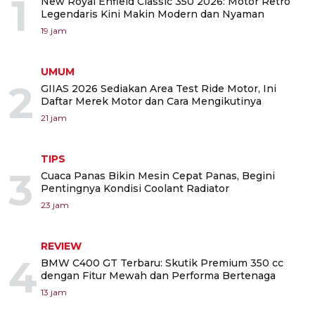
1
New Royal Enfield Classic 350 2026: Motor Retro
Legendaris Kini Makin Modern dan Nyaman
19 jam
UMUM
2
GIIAS 2026 Sediakan Area Test Ride Motor, Ini
Daftar Merek Motor dan Cara Mengikutinya
21 jam
TIPS
3
Cuaca Panas Bikin Mesin Cepat Panas, Begini
Pentingnya Kondisi Coolant Radiator
23 jam
REVIEW
4
BMW C400 GT Terbaru: Skutik Premium 350 cc
dengan Fitur Mewah dan Performa Bertenaga
13 jam