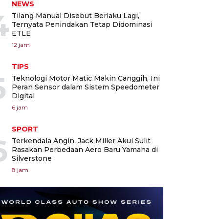
NEWS
4
Tilang Manual Disebut Berlaku Lagi,
Ternyata Penindakan Tetap Didominasi
ETLE
12 jam
TIPS
5
Teknologi Motor Matic Makin Canggih, Ini
Peran Sensor dalam Sistem Speedometer
Digital
6 jam
SPORT
6
Terkendala Angin, Jack Miller Akui Sulit
Rasakan Perbedaan Aero Baru Yamaha di
Silverstone
8 jam