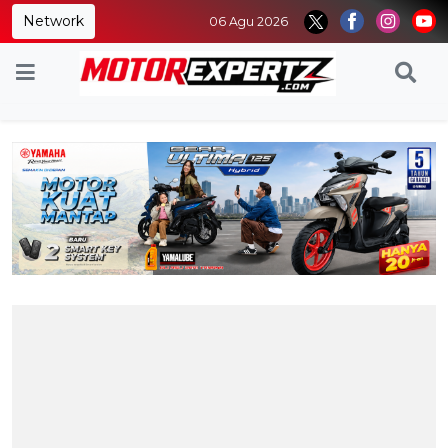
Network
06 Agu 2026