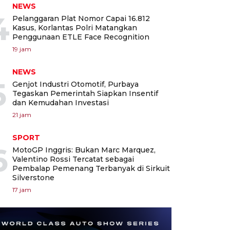
NEWS
4
Pelanggaran Plat Nomor Capai 16.812
Kasus, Korlantas Polri Matangkan
Penggunaan ETLE Face Recognition
19 jam
NEWS
5
Genjot Industri Otomotif, Purbaya
Tegaskan Pemerintah Siapkan Insentif
dan Kemudahan Investasi
21 jam
SPORT
6
MotoGP Inggris: Bukan Marc Marquez,
Valentino Rossi Tercatat sebagai
Pembalap Pemenang Terbanyak di Sirkuit
Silverstone
17 jam