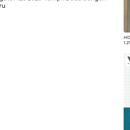
ru
HD
1.2